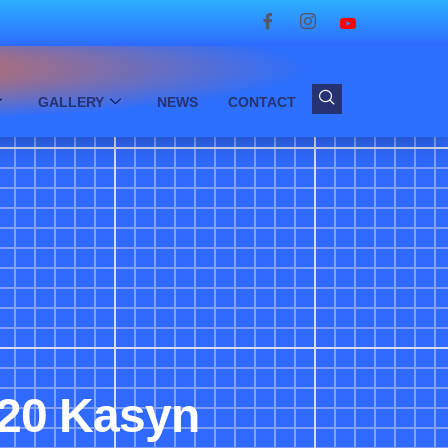
GALLERY
NEWS
CONTACT
 20 Kasyn