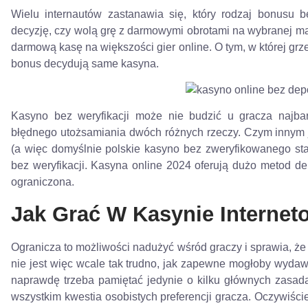
Wielu internautów zastanawia się, który rodzaj bonusu 
decyzję, czy wolą grę z darmowymi obrotami na wybranej mas
darmową kasę na większości gier online. O tym, w której gr
bonus decydują same kasyna.
Kasyno bez weryfikacji może nie budzić u gracza najbar
błędnego utożsamiania dwóch różnych rzeczy. Czym innym 
(a więc domyślnie polskie kasyno bez zweryfikowanego sta
bez weryfikacji. Kasyna online 2024 oferują dużo metod dep
ograniczona.
Jak Grać W Kasynie Interne
Ogranicza to możliwości nadużyć wśród graczy i sprawia, że
nie jest więc wcale tak trudno, jak zapewne mogłoby wydaw
naprawdę trzeba pamiętać jedynie o kilku głównych zasada
wszystkim kwestia osobistych preferencji gracza. Oczywiści